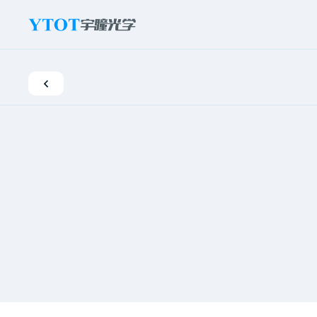
新
闻
活
动