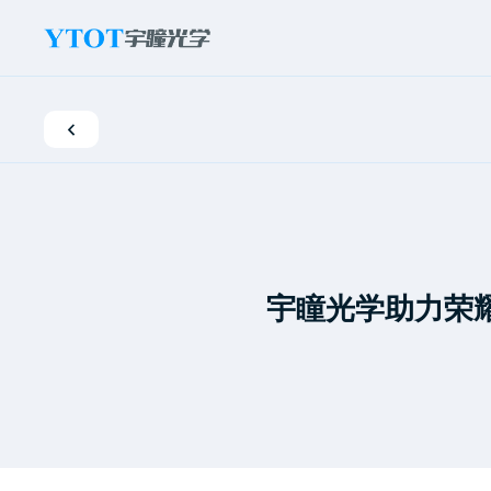
新
闻
活
动
宇瞳光学助力荣耀