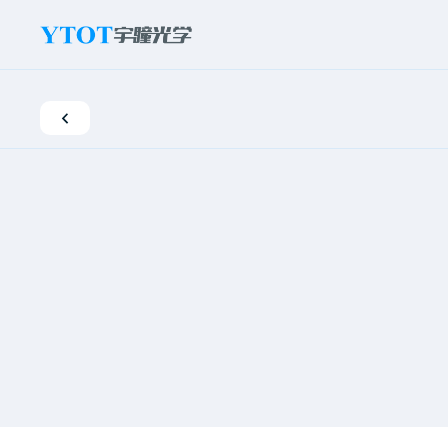
新
闻
活
动