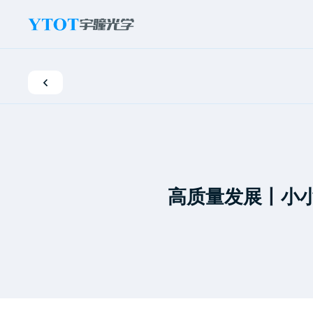
新
闻
活
动
高质量发展丨小