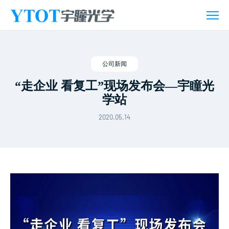
新
闻
活
动
公司新闻
“走企业 看复工”现场发布会—宇瞳光
学站
2020.05.14